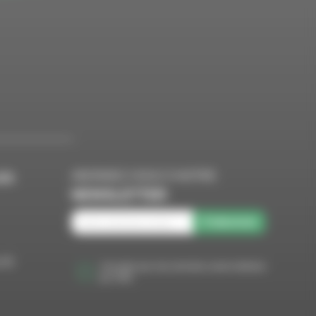
ABONNEZ-VOUS À NOTRE
ES
NEWSLETTER
S'abonner
ITÉ
J'accepte que mes données soient utilisées
par VMS