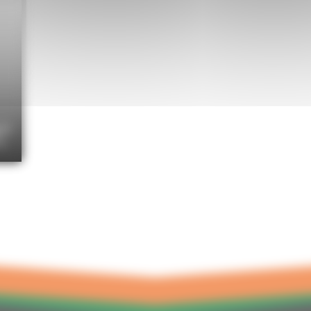
HT
TC