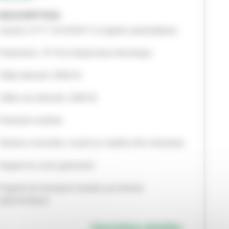
DESCRIPTION
4 prises 2 P+T 16 A/230 V à clapets automatiques
Protections : IP 44 et disjoncteur thermique
Câble déroulé :3500 W
Câble non déroulé :1000 W
Protection enfants
Tambour monobloc moulé en matière très résistante
Support en acier galvanisé
Poignée de transport moulée aux formes
ergonomiques
Description détaillée