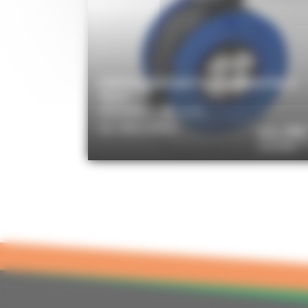
ENROULEUR BAT-PRO 25M H07RN-F
3G2,5
BRENNENSTUHL S.A.S
Réf. BRE1205941
111,33€
T
133,60€