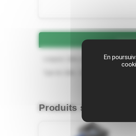
Commen
En poursuiva
Longueur câble (m) : 40
cooki
Type de câble : 3G2,5
Produits similaires