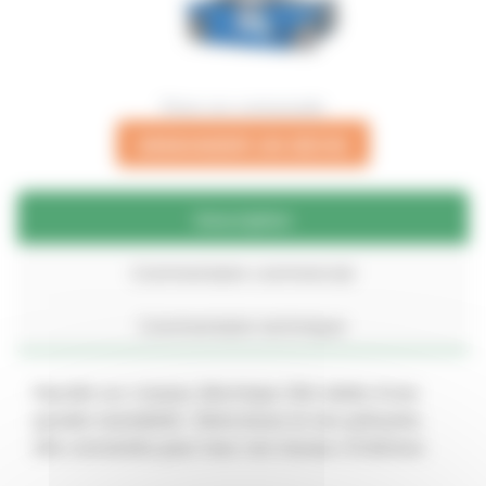
Photo non contractuelle
DEMANDER UN DEVIS
Description
Commentaire commercial
Commentaire technique
Nacelle sur ciseaux électrique 10m dotée d’une
grande maniabilité. Silencieuse et non polluante,
elle conviendra pour tous vos travaux d’intérieur.