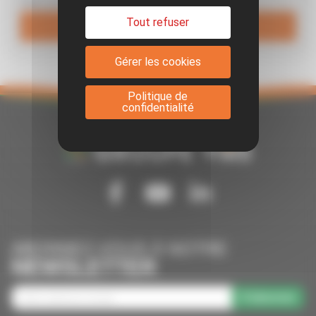
*Merci de compléter les informations
Tout refuser
VALIDER
Gérer les cookies
Politique de
confidentialité
Suivez-nous sur Facebook
Suivez-nous sur Youtube
Suivez-nous sur Linkedin
ABONNEZ-VOUS À NOTRE
NEWSLETTER
S'abonner