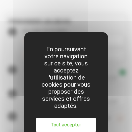
DEMANDER UN DEVIS
1
Vos dates de location
*
event
access_time
Début
Heure
En poursuivant
event
access_time
votre navigation
Fin
Heure
sur ce site, vous
2
Où vous livrer
acceptez
*
?
l'utilisation de
Agence
Adresse
Loclib 24/7
cookies pour vous
proposer des
3
Où retourner
*
services et offres
Agence
Adresse
Loclib 24/7
adaptés.
4
Quantité
*
Tout accepter