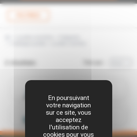
FILTRES
Location machines – Catégories
Catalogue produit – Location machine
2 résultats
Trier par :
A à Z
Meuleuse 125 mm
Réf. 8015
En poursuivant
votre navigation
sur ce site, vous
Meuleuse 230 mm
acceptez
Réf. 8020
l'utilisation de
cookies pour vous