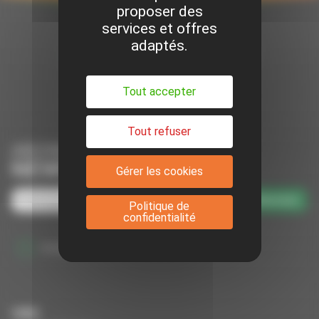
proposer des
services et offres
adaptés.
Suivez-nous sur Facebook
Suivez-nous sur Youtube
Suivez-nous sur Linkedin
Tout accepter
Tout refuser
ABONNEZ-VOUS À NOTRE
NEWSLETTER
Gérer les cookies
S'abonner
Politique de
confidentialité
J'accepte que mes données soient utilisées par VMS
VMS