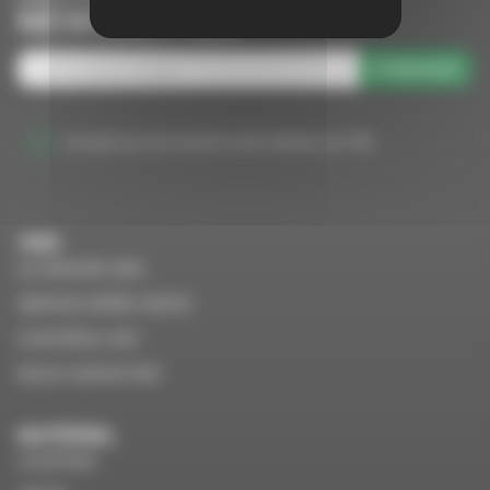
NEWSLETTER
S'abonner
J'accepte que mes données soient utilisées par VMS
VMS
LE GROUPE VMS
SERVICE APRÈS VENTE
CONTRÔLE VGP
NOUS CONTACTER
MATÉRIEL
LOCATION