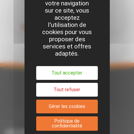
votre navigation
sur ce site, vous
Débroussailleuse portée
acceptez
Thermique
l'utilisation de
Réf. 29400
cookies pour vous
proposer des
Débroussailleuse tractée
services et offres
Réf. 29405
adaptés.
Tout accepter
Tout refuser
Gérer les cookies
Suivez-nous sur Facebook
Suivez-nous sur Youtube
Suivez-nous sur Linkedin
Politique de
confidentialité
ABONNEZ-VOUS À NOTRE