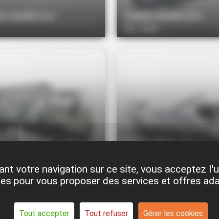
n nacelle 11 m
Camion nacelle 12 m
Réf. 19020
n nacelle 20 m
Camion nacelle 25 m
nt votre navigation sur ce site, vous acceptez l'u
9022
Réf. 19025
es pour vous proposer des services et offres ad
Tout accepter
Tout refuser
Gérer les cookies