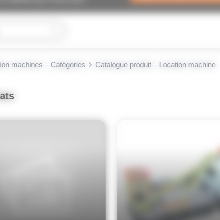
arrow_drop_down
ion machines – Catégories
Catalogue produit – Location machine
tats