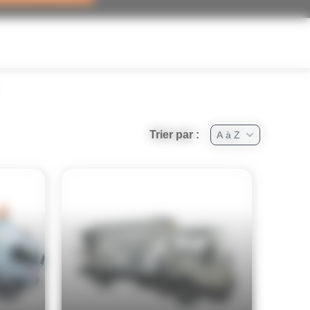
Trier par :
A à Z