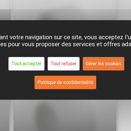
nt votre navigation sur ce site, vous acceptez l'u
es pour vous proposer des services et offres ad
DOUILLE 036484 MERLO
MERLO
Tout accepter
Tout refuser
Gérer les cookies
Réf. MER036484
24,00€
HT
HT
TC
TTC
28,80€
Politique de confidentialité