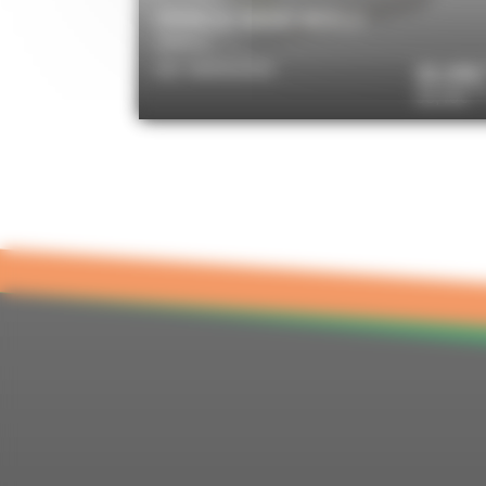
DOUILLE 029393 MERLO
MERLO
Réf. MER029393
32,00€
T
38,40€