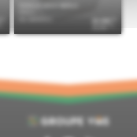
DOUILLE 029727 MERLO
MERLO
Réf. MER029727
22,00€
HT
HT
TC
TTC
26,40€