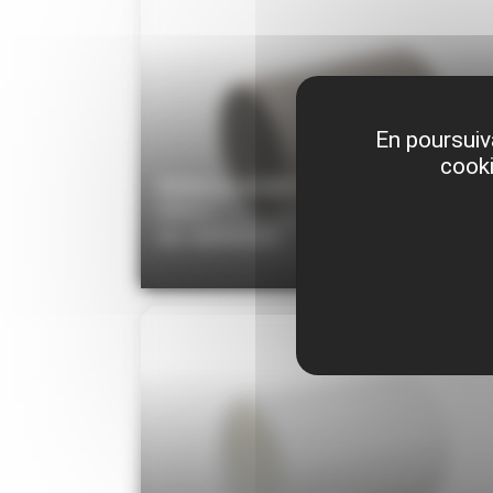
En poursuiva
cooki
DOUILLE ACIER 030448 MERLO
MERLO
Réf. MER030448
50,00€
T
60,00€