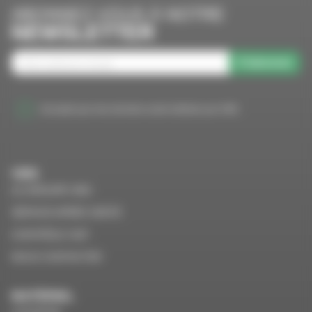
ABONNEZ-VOUS À NOTRE
NEWSLETTER
S'abonner
J'accepte que mes données soient utilisées par VMS
VMS
LE GROUPE VMS
SERVICE APRÈS VENTE
CONTRÔLE VGP
NOUS CONTACTER
MATÉRIEL