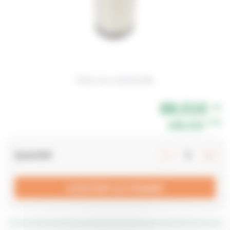
Photo non contractuelle
88,51€
HT
TTC
106,21€
Quantité
AJOUTER AU PANIER