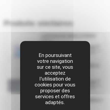
Produits similaires
CARTOUCHE MERLO P00507
MERLO
HT
Réf. MERP00507
33,00€
TTC
39,60€
En poursuivant
votre navigation
FILTRE CABINE P30.10 MERLO
sur ce site, vous
139069U
acceptez
MERLO
l'utilisation de
HT
Réf. MER139069U
44,00€
cookies pour vous
TTC
52,80€
proposer des
services et offres
FILTRE A AIR SECURITE MERLO
adaptés.
049505