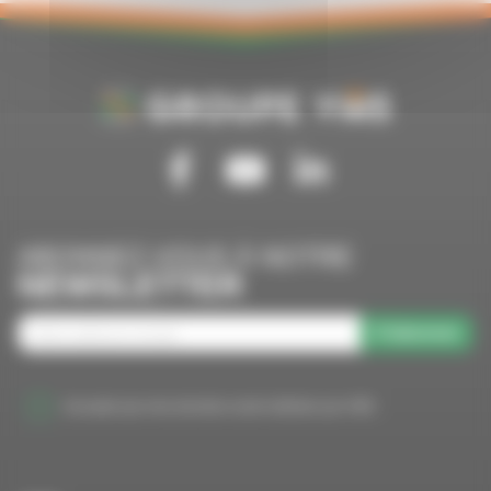
Suivez-nous sur Facebook
Suivez-nous sur Youtube
Suivez-nous sur Linkedin
ABONNEZ-VOUS À NOTRE
NEWSLETTER
S'abonner
J'accepte que mes données soient utilisées par VMS