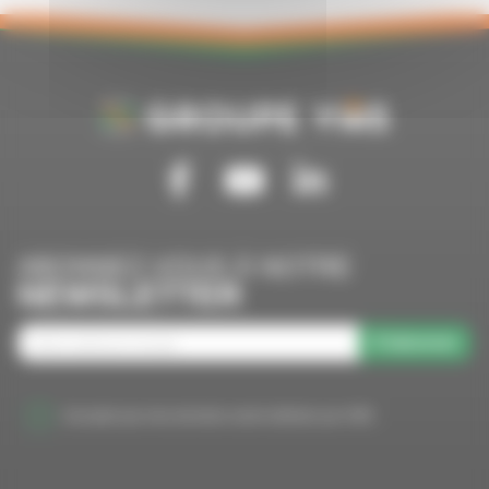
Suivez-nous sur Facebook
Suivez-nous sur Youtube
Suivez-nous sur Linkedin
ABONNEZ-VOUS À NOTRE
NEWSLETTER
S'abonner
J'accepte que mes données soient utilisées par VMS