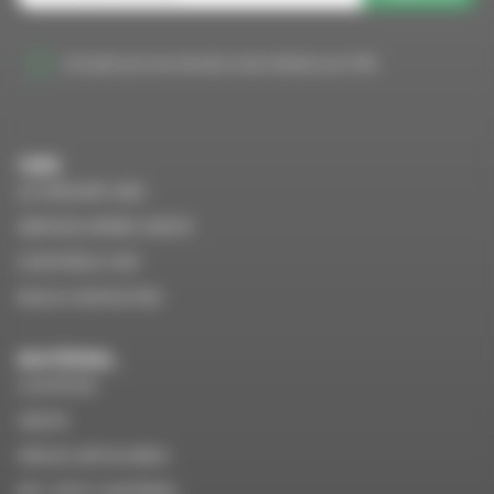
J'accepte que mes données soient utilisées par VMS
VMS
LE GROUPE VMS
SERVICE APRÈS VENTE
CONTRÔLE VGP
NOUS CONTACTER
MATÉRIEL
LOCATION
VENTE
PIÈCES DÉTACHÉES
EPI / PETIT MATÉRIEL