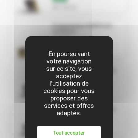
Réf. C20-30
Compresseur C200TS-24 -
C270TS-9
CompAir
NEUF
Réf. C200TS-24-C270TS-9
En poursuivant
votre navigation
sur ce site, vous
Compresseur C35-10 - C50
acceptez
CompAir
l'utilisation de
NEUF
cookies pour vous
Réf. C35-10-C50
proposer des
services et offres
Compresseur C55-14 - C76
adaptés.
CompAir
NEUF
Réf. C55-14-C76
Tout accepter