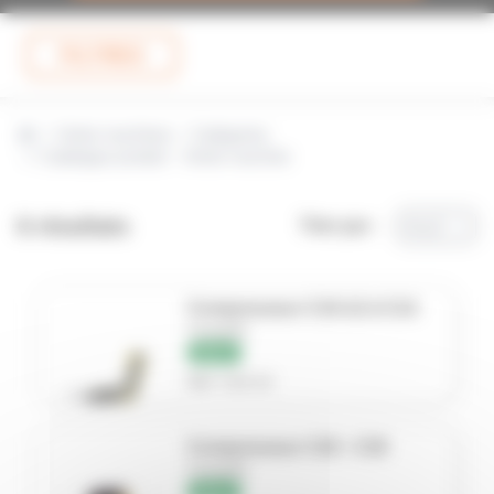
FILTRES
Vente machines – Catégories
Catalogue produit – Vente machine
6 résultats
Trier par :
A à Z
Compresseur C10-12 à C14
CompAir
NEUF
Réf. C10-14
Compresseur C20 - C30
CompAir
NEUF